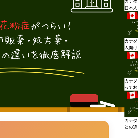
カナダ
日本人
カナダ
人向け
カナダ
ってお
カナダ
との違