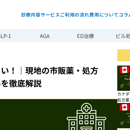
診療内容
サービス
ご利用の流れ
費用について
コラ
LP-1
⏵
AGA
⏵
ED治療
⏵
ピル
の薬との違いを徹底解説
らい！｜現地の市販薬・処方
いを徹底解説
カナダ
処方薬