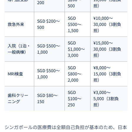
200
500
担）
SGD
¥10,000〜
SGD $200〜
救急外来
$500〜
30,000（3割負
500
1,500
担）
SGD
¥15,000〜
入院（1泊・
SGD $500〜
$1,000〜
30,000（3割負
一般病棟）
1,000
3,000
担）
SGD
¥8,000〜
SGD $500〜
MRI検査
$800〜
15,000（3割負
1,000
2,000
担）
SGD
¥3,000〜
歯科クリー
SGD $80〜
$100〜
5,000（3割負
ニング
150
250
担）
シンガポールの医療費は全額自己負担が基本のため、日本