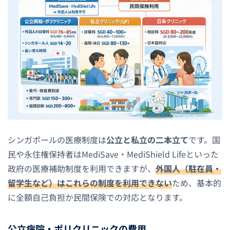
シンガポールの医療制度は
公立と私立の二本立て
です。国
民や永住権保持者はMediSave・MediShield Lifeといった
政府の医療補助制度を利用できますが、
外国人（駐在員・
留学生など）はこれらの制度を利用できない
ため、基本的
に全額自己負担か民間保険での対応となります。
公立病院・ポリクリニックの費用