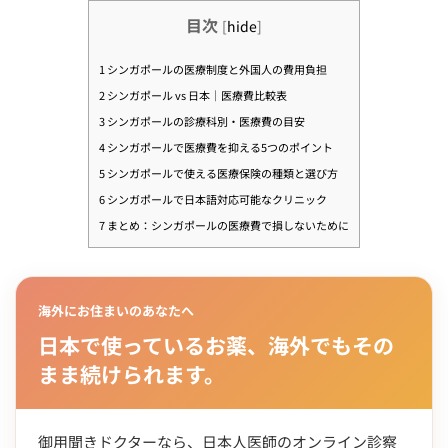
目次
[
hide
]
1
シンガポールの医療制度と外国人の費用負担
2
シンガポール vs 日本｜医療費比較表
3
シンガポールの診療科別・医療費の目安
4
シンガポールで医療費を抑える5つのポイント
5
シンガポールで使える医療保険の種類と選び方
6
シンガポールで日本語対応可能なクリニック
7
まとめ：シンガポールの医療費で損しないために
海外にお住まいのあなたへ
日本で使っているお薬、海外でもその
まま続けられます。
御用聞きドクターなら、日本人医師のオンライン診察