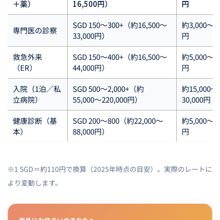
＋薬）
16,500円）
円
SGD 150〜300+（約16,500〜
約3,000〜8,
専門医の診察
33,000円）
円
救急外来
SGD 150〜400+（約16,500〜
約5,000〜15
（ER）
44,000円）
円
入院（1泊／私
SGD 500〜2,000+（約
約15,000〜
立病院）
55,000〜220,000円）
30,000円
健康診断（基
SGD 200〜800（約22,000〜
約5,000〜15
本）
88,000円）
円
※1 SGD＝約110円で換算（2025年時点の目安）。実際のレートに
より変動します。