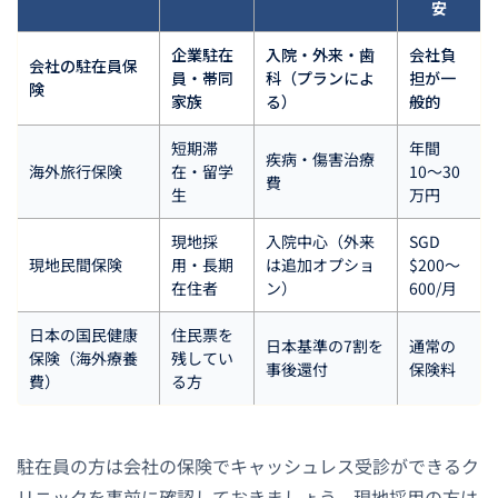
安
企業駐在
入院・外来・歯
会社負
会社の駐在員保
員・帯同
科（プランによ
担が一
険
家族
る）
般的
短期滞
年間
疾病・傷害治療
海外旅行保険
在・留学
10〜30
費
生
万円
現地採
入院中心（外来
SGD
現地民間保険
用・長期
は追加オプショ
$200〜
在住者
ン）
600/月
日本の国民健康
住民票を
日本基準の7割を
通常の
保険（海外療養
残してい
事後還付
保険料
費）
る方
駐在員の方は会社の保険でキャッシュレス受診ができるク
リニックを事前に確認しておきましょう。現地採用の方は