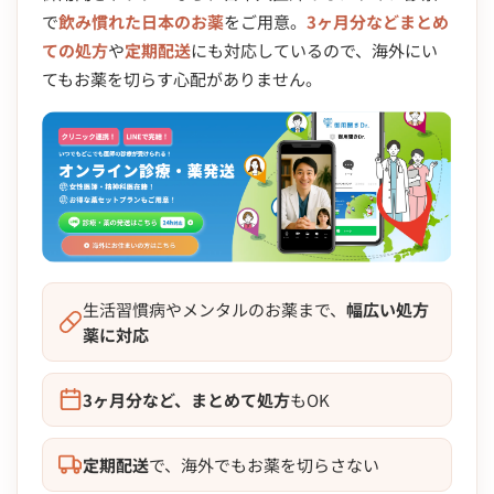
で
飲み慣れた日本のお薬
をご用意。
3ヶ月分などまとめ
ての処方
や
定期配送
にも対応しているので、海外にい
てもお薬を切らす心配がありません。
生活習慣病やメンタルのお薬まで、
幅広い処方
薬に対応
3ヶ月分など、まとめて処方
もOK
定期配送
で、海外でもお薬を切らさない