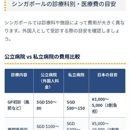
シンガポールの診療科別・医療費の目安
シンガポールでは診療科や施設によって費用が大きく異な
ります。外国人として受診する際の目安を確認しましょ
う。
公立病院 vs 私立病院の費用比較
診療内容
公立病院
私立病院
日本の目安
（外国人料
金）
¥3,000〜
GP初診（風
SGD $50〜
SGD
5,000（3割負
邪など）
80
$80〜150
担）
SGD
¥5,000〜
SGD $100〜
専門医受診
$200〜
10,000（3割負