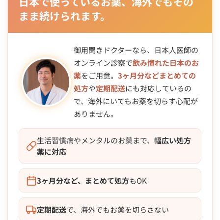
日本で使っているお薬、海外でもその
まま続けられます。
御用聞きドクターなら、日本人医師の
オンライン診察で
飲み慣れた日本のお
薬
をご用意。
3ヶ月分などまとめての
処方
や
定期配送
にも対応しているの
で、海外にいてもお薬を切らす心配が
ありません。
生活習慣病やメンタルのお薬まで、
幅広い処方
薬に対応
3ヶ月分など、まとめて処方
もOK
定期配送
で、海外でもお薬を切らさない