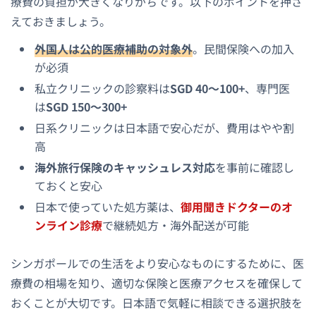
療費の負担が大きくなりがちです。以下のポイントを押さ
えておきましょう。
外国人は公的医療補助の対象外
。民間保険への加入
が必須
私立クリニックの診察料は
SGD 40〜100+
、専門医
は
SGD 150〜300+
日系クリニックは日本語で安心だが、費用はやや割
高
海外旅行保険のキャッシュレス対応
を事前に確認し
ておくと安心
日本で使っていた処方薬は、
御用聞きドクターのオ
ンライン診療
で継続処方・海外配送が可能
シンガポールでの生活をより安心なものにするために、医
療費の相場を知り、適切な保険と医療アクセスを確保して
おくことが大切です。日本語で気軽に相談できる選択肢を