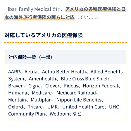
Hibari Family Medicalでは、
アメリカの各種医療保険と日
本の海外旅行者保険の両方に対応
しています。
対応しているアメリカの医療保険
対応保険一覧（一部）
AARP、Aetna、Aetna Better Health、Allied Benefits
System、Amerihealth、Blue Cross Blue Shield、
Braven、Cigna、Clover、Fidelis、Horizon Federal、
Humana、Medicare、Medicare Railroad、
Meritain、Multiplan、Nippon Life Benefits、
Oxford、Tricare、UMR、United Health Care、UHC
Community Plan、Wellpoint など