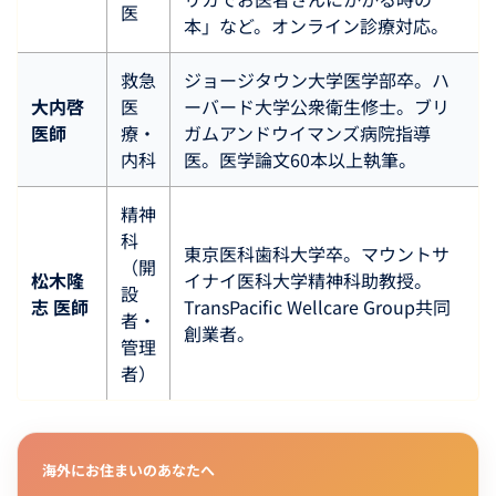
医
本」など。オンライン診療対応。
救急
ジョージタウン大学医学部卒。ハ
大内啓
医
ーバード大学公衆衛生修士。ブリ
医師
療・
ガムアンドウイマンズ病院指導
内科
医。医学論文60本以上執筆。
精神
科
東京医科歯科大学卒。マウントサ
（開
松木隆
イナイ医科大学精神科助教授。
設
志 医師
TransPacific Wellcare Group共同
者・
創業者。
管理
者）
海外にお住まいのあなたへ