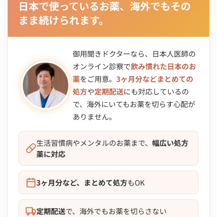
日本で使っているお薬、海外でもその
まま続けられます。
御用聞きドクターなら、日本人医師の
オンライン診察で
飲み慣れた日本のお
薬
をご用意。
3ヶ月分などまとめての
処方
や
定期配送
にも対応しているの
で、海外にいてもお薬を切らす心配が
ありません。
生活習慣病やメンタルのお薬まで、
幅広い処方
薬に対応
3ヶ月分など、まとめて処方
もOK
定期配送
で、海外でもお薬を切らさない