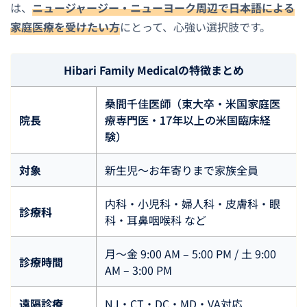
は、
ニュージャージー・ニューヨーク周辺で日本語による
家庭医療を受けたい方
にとって、心強い選択肢です。
Hibari Family Medicalの特徴まとめ
桑間千佳医師（東大卒・米国家庭医
院長
療専門医・17年以上の米国臨床経
験）
対象
新生児〜お年寄りまで家族全員
内科・小児科・婦人科・皮膚科・眼
診療科
科・耳鼻咽喉科 など
月〜金 9:00 AM – 5:00 PM / 土 9:00
診療時間
AM – 3:00 PM
遠隔診療
NJ・CT・DC・MD・VA対応