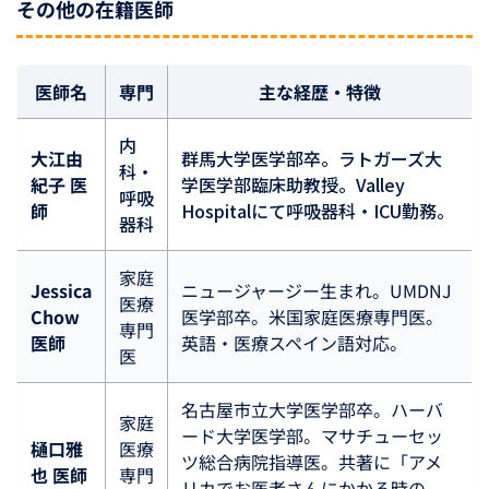
その他の在籍医師
医師名
専門
主な経歴・特徴
内
大江由
群馬大学医学部卒。ラトガーズ大
科・
紀子 医
学医学部臨床助教授。Valley
呼吸
師
Hospitalにて呼吸器科・ICU勤務。
器科
家庭
Jessica
ニュージャージー生まれ。UMDNJ
医療
Chow
医学部卒。米国家庭医療専門医。
専門
医師
英語・医療スペイン語対応。
医
名古屋市立大学医学部卒。ハーバ
家庭
ード大学医学部。マサチューセッ
樋口雅
医療
ツ総合病院指導医。共著に「アメ
也 医師
専門
リカでお医者さんにかかる時の