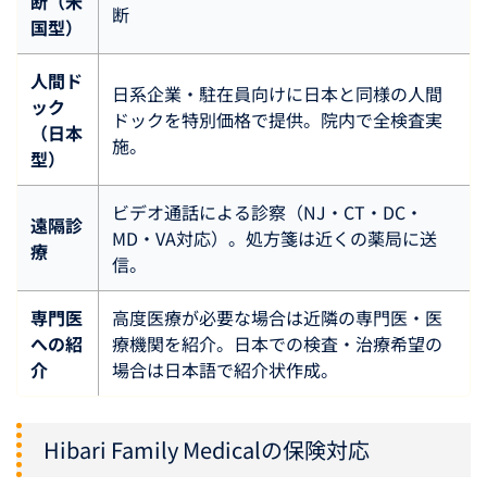
断（米
断
国型）
人間ド
日系企業・駐在員向けに日本と同様の人間
ック
ドックを特別価格で提供。院内で全検査実
（日本
施。
型）
ビデオ通話による診察（NJ・CT・DC・
遠隔診
MD・VA対応）。処方箋は近くの薬局に送
療
信。
専門医
高度医療が必要な場合は近隣の専門医・医
への紹
療機関を紹介。日本での検査・治療希望の
介
場合は日本語で紹介状作成。
Hibari Family Medicalの保険対応