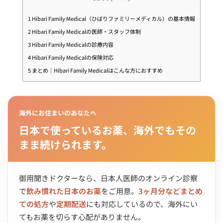
1
Hibari Family Medical（ひばりファミリーメディカル）の基本情報
2
Hibari Family Medicalの医師・スタッフ体制
3
Hibari Family Medicalの診療内容
4
Hibari Family Medicalの保険対応
5
まとめ｜Hibari Family Medicalはこんな方におすすめ
海外にお住まいのあなたへ
日本で使っているお薬、海外でもその
まま続けられます。
御用聞きドクターなら、日本人医師のオンライン診察
で
飲み慣れた日本のお薬
をご用意。
3ヶ月分などまとめ
ての処方
や
定期配送
にも対応しているので、海外にい
てもお薬を切らす心配がありません。