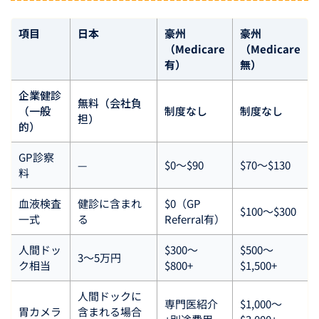
項目
日本
豪州
豪州
（Medicare
（Medicare
有）
無）
企業健診
無料（会社負
（一般
制度なし
制度なし
担）
的）
GP診察
—
$0〜$90
$70〜$130
料
血液検査
健診に含まれ
$0（GP
$100〜$300
一式
る
Referral有）
人間ドッ
$300〜
$500〜
3〜5万円
ク相当
$800+
$1,500+
人間ドックに
専門医紹介
$1,000〜
胃カメラ
含まれる場合