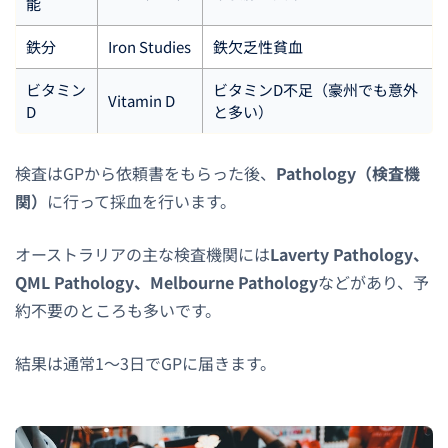
能
鉄分
Iron Studies
鉄欠乏性貧血
ビタミン
ビタミンD不足（豪州でも意外
Vitamin D
D
と多い）
検査はGPから依頼書をもらった後、
Pathology（検査機
関）
に行って採血を行います。
オーストラリアの主な検査機関には
Laverty Pathology、
QML Pathology、Melbourne Pathology
などがあり、予
約不要のところも多いです。
結果は通常1〜3日でGPに届きます。