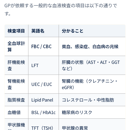
GPが依頼する一般的な血液検査の項目は以下の通りで
す。
検査項目
英語名
分かること
全血球計
FBC / CBC
貧血、感染症、白血病の兆候
算
肝機能検
肝臓の状態（AST・ALT・GGT
LFT
査
など）
腎機能検
腎臓の機能（クレアチニン・
UEC / EUC
査
eGFR）
脂質検査
Lipid Panel
コレステロール・中性脂肪
血糖値
BSL / HbA1c
糖尿病のリスク
甲状腺機
TFT（TSH）
甲状腺の異常