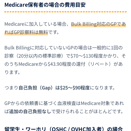
Medicare保有者の場合の費用目安
Medicareに加入している場合、
Bulk Billing対応のGPであ
ればGP診察料は無料
です。
Bulk Billingに対応していないGPの場合は一般的に1回の
診察（20分以内の標準診療）で$70〜$130程度かかり、そ
のうちMedicareから$43.90程度の還付（リベート）があ
ります。
つまり
自己負担（Gap）は$25〜$90程度
になります。
GPからの依頼書に基づく血液検査はMedicare対象であれ
ば
追加の自己負担なし
で受けられることがほとんどです。
留学生・ワーホリ（OSHC / OVHC加入者）の場合