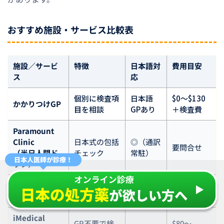
おすすめ施設・サービス比較表
施設／サービ
特徴
日本語対
費用目安
ス
応
個別に検査項
日本語
$0〜$130
かかりつけGP
目を相談
GPあり
＋検査費
Paramount
Clinic
日本式の包括
◎（通訳
要問合せ
（半日人間ド
チェック
常駐）
ック）
Sonic
企業向け総合
$300〜
×
HealthPlus
チェック
$1,000+
iMedical
GP不要で検
$80〜